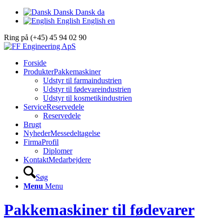
Dansk
Dansk
da
English
English
en
Ring på (+45) 45 94 02 90
Forside
Produkter
Pakkemaskiner
Udstyr til farmaindustrien
Udstyr til fødevareindustrien
Udstyr til kosmetikindustrien
Service
Reservedele
Reservedele
Brugt
Nyheder
Messedeltagelse
Firma
Profil
Diplomer
Kontakt
Medarbejdere
Søg
Menu
Menu
Pakkemaskiner til fødevarer