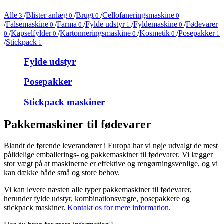
Alle
/
Blister anlæg
/
Brugt
/
Cellofaneringsmaskine
3
0
0
0
/
Falsemaskine
/
Farma
/
Fylde udstyr
/
Fyldemaskine
/
Fødevarer
0
0
1
0
/
Kapselfylder
/
Kartonneringsmaskine
/
Kosmetik
/
Posepakker
0
0
0
0
1
/
Stickpack
1
Fylde udstyr
Posepakker
Stickpack maskiner
Pakkemaskiner til fødevarer
Blandt de førende leverandører i Europa har vi nøje udvalgt de mest
pålidelige emballerings- og pakkemaskiner til fødevarer. Vi lægger
stor vægt på at maskinerne er effektive og rengørningsvenlige, og vi
kan dække både små og store behov.
Vi kan levere næsten alle typer pakkemaskiner til fødevarer,
herunder fylde udstyr, kombinationsvægte, posepakkere og
stickpack maskiner.
Kontakt os for mere information.