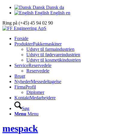
Dansk
Dansk
da
English
English
en
Ring på (+45) 45 94 02 90
Forside
Produkter
Pakkemaskiner
Udstyr til farmaindustrien
Udstyr til fødevareindustrien
Udstyr til kosmetikindustrien
Service
Reservedele
Reservedele
Brugt
Nyheder
Messedeltagelse
Firma
Profil
Diplomer
Kontakt
Medarbejdere
Søg
Menu
Menu
mespack