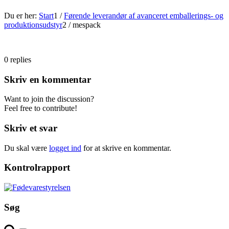
Du er her:
Start
1
/
Førende leverandør af avanceret emballerings- og
produktionsudstyr
2
/
mespack
0
replies
Skriv en kommentar
Want to join the discussion?
Feel free to contribute!
Skriv et svar
Du skal være
logget ind
for at skrive en kommentar.
Kontrolrapport
Søg