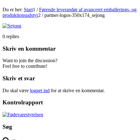
Du er her:
Start
1
/
Førende leverandør af avanceret emballerings- og
produktionsudstyr
2
/
partner-logos-350x174_sejong
0
replies
Skriv en kommentar
Want to join the discussion?
Feel free to contribute!
Skriv et svar
Du skal være
logget ind
for at skrive en kommentar.
Kontrolrapport
Søg