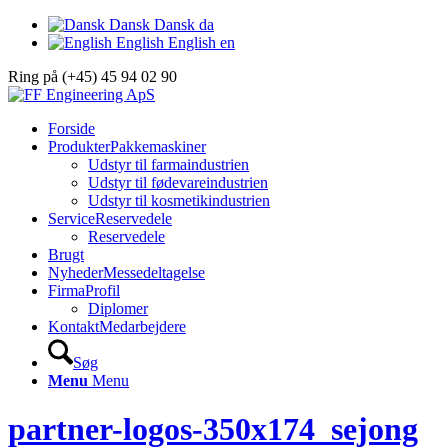
Dansk
Dansk
da
English
English
en
Ring på (+45) 45 94 02 90
Forside
Produkter
Pakkemaskiner
Udstyr til farmaindustrien
Udstyr til fødevareindustrien
Udstyr til kosmetikindustrien
Service
Reservedele
Reservedele
Brugt
Nyheder
Messedeltagelse
Firma
Profil
Diplomer
Kontakt
Medarbejdere
Søg
Menu
Menu
partner-logos-350x174_sejong