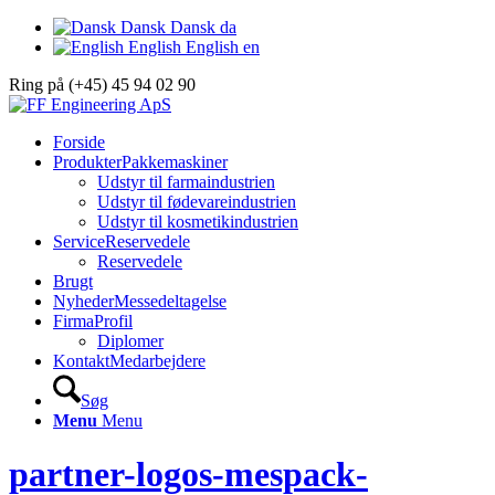
Dansk
Dansk
da
English
English
en
Ring på (+45) 45 94 02 90
Forside
Produkter
Pakkemaskiner
Udstyr til farmaindustrien
Udstyr til fødevareindustrien
Udstyr til kosmetikindustrien
Service
Reservedele
Reservedele
Brugt
Nyheder
Messedeltagelse
Firma
Profil
Diplomer
Kontakt
Medarbejdere
Søg
Menu
Menu
partner-logos-mespack-