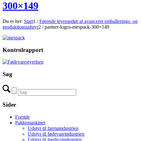
300×149
Du er her:
Start
1
/
Førende leverandør af avanceret emballerings- og
produktionsudstyr
2
/
partner-logos-mespack-300×149
Kontrolrapport
Søg
Sider
Forside
Pakkemaskiner
Udstyr til farmaindustrien
Udstyr til fødevareindustrien
Udstyr til medicoindustrien