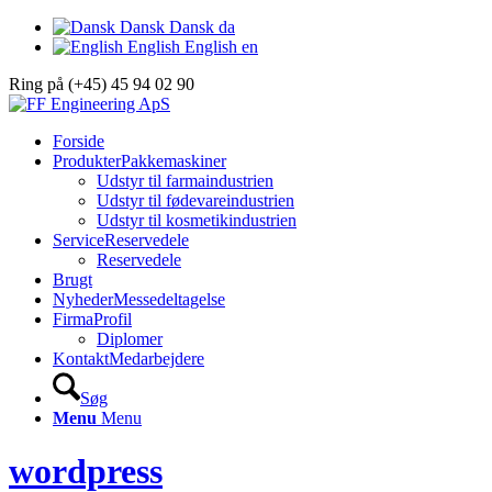
Dansk
Dansk
da
English
English
en
Ring på (+45) 45 94 02 90
Forside
Produkter
Pakkemaskiner
Udstyr til farmaindustrien
Udstyr til fødevareindustrien
Udstyr til kosmetikindustrien
Service
Reservedele
Reservedele
Brugt
Nyheder
Messedeltagelse
Firma
Profil
Diplomer
Kontakt
Medarbejdere
Søg
Menu
Menu
wordpress