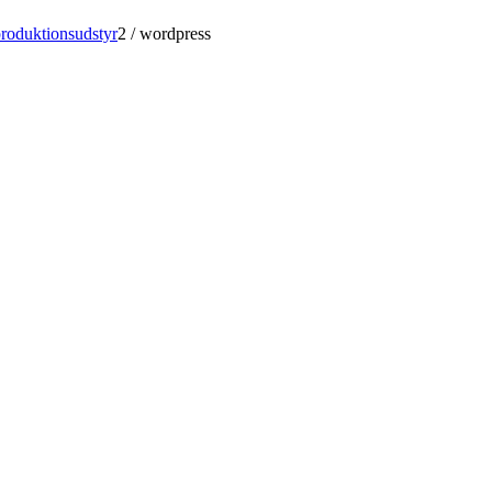
produktionsudstyr
2
/
wordpress