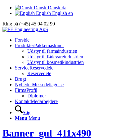
Dansk
Dansk
da
English
English
en
Ring på (+45) 45 94 02 90
Forside
Produkter
Pakkemaskiner
Udstyr til farmaindustrien
Udstyr til fødevareindustrien
Udstyr til kosmetikindustrien
Service
Reservedele
Reservedele
Brugt
Nyheder
Messedeltagelse
Firma
Profil
Diplomer
Kontakt
Medarbejdere
Søg
Menu
Menu
Banner_gul_411x490