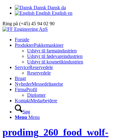
Dansk
Dansk
da
English
English
en
Ring på (+45) 45 94 02 90
Forside
Produkter
Pakkemaskiner
Udstyr til farmaindustrien
Udstyr til fødevareindustrien
Udstyr til kosmetikindustrien
Service
Reservedele
Reservedele
Brugt
Nyheder
Messedeltagelse
Firma
Profil
Diplomer
Kontakt
Medarbejdere
Søg
Menu
Menu
prodimg_260_food_wolf-