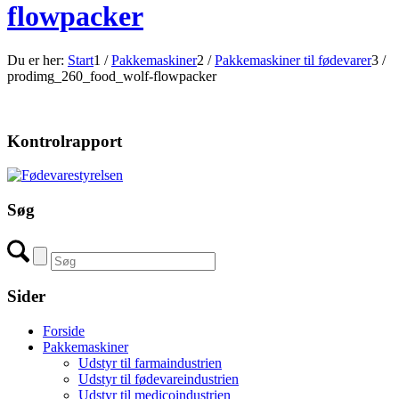
flowpacker
Du er her:
Start
1
/
Pakkemaskiner
2
/
Pakkemaskiner til fødevarer
3
/
prodimg_260_food_wolf-flowpacker
Kontrolrapport
Søg
Sider
Forside
Pakkemaskiner
Udstyr til farmaindustrien
Udstyr til fødevareindustrien
Udstyr til medicoindustrien